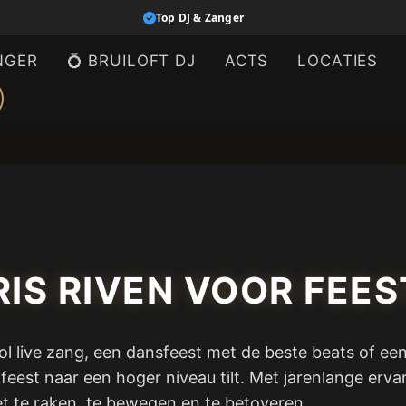
Top DJ & Zanger
NGER
💍 BRUILOFT DJ
ACTS
LOCATIES
IS RIVEN VOOR FEE
vol live zang, een dansfeest met de beste beats of e
w feest naar een hoger niveau tilt. Met jarenlange er
et te raken, te bewegen en te betoveren.