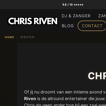
Ga
9.8 / 10 ⭐⭐⭐⭐⭐
naar
DJ & ZANGER
ZA
de
inhoud
BLOG
CONTACT
HOME
/
FEESTEN
CHR
Of jij nu droomt van een intieme avond 
Riven
is de allround entertainer die jou
Chris als geen ander hoe hij een zaal we