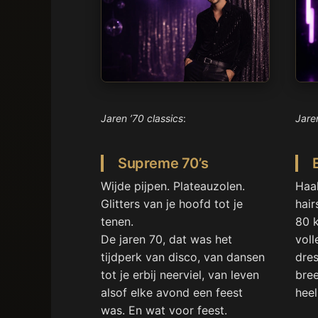
Jaren ’70 classics
:
Jaren
Supreme 70’s
Wijde pijpen. Plateauzolen.
Haal
Glitters van je hoofd tot je
hair
tenen.
80 
De jaren 70, dat was het
voll
tijdperk van disco, van dansen
dres
tot je erbij neerviel, van leven
bree
alsof elke avond een feest
hee
was. En wat voor feest.