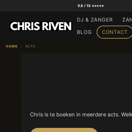
Ga
9.8 / 10 ⭐⭐⭐⭐⭐
naar
DJ & ZANGER
ZA
de
inhoud
BLOG
CONTACT
HOME
/
ACTS
Chris is te boeken in meerdere acts. Welk