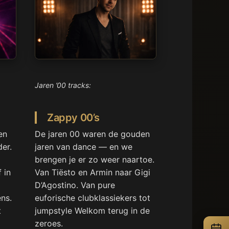
Jaren ’00 tracks:
Zappy 00’s
en
De jaren 00 waren de gouden
der.
jaren van dance — en we
brengen je er zo weer naartoe.
 in
Van Tiësto en Armin naar Gigi
D’Agostino. Van pure
ns.
euforische clubklassiekers tot
t
jumpstyle Welkom terug in de
zeroes.