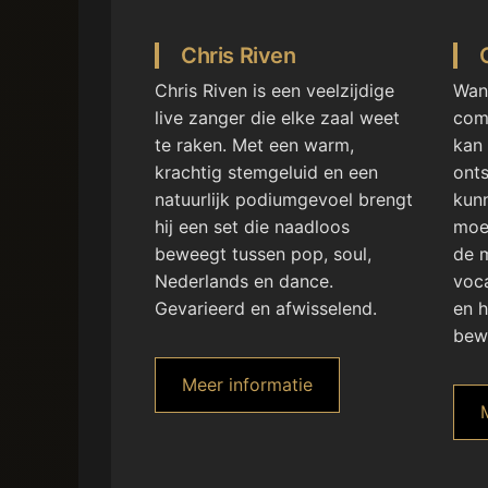
Chris Riven
Chris Riven is een veelzijdige
Wan
live zanger die elke zaal weet
comb
te raken. Met een warm,
kan
krachtig stemgeluid en een
onts
natuurlijk podiumgevoel brengt
kunn
hij een set die naadloos
moe
beweegt tussen pop, soul,
de m
Nederlands en dance.
voca
Gevarieerd en afwisselend.
en h
bew
Meer informatie