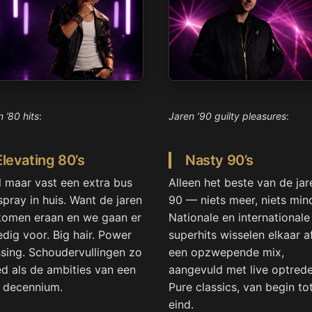
 ’80 hits
:
Jaren ’90 guilty pleasures
:
Elevating 80’s
Nasty 90’s
 maar vast een extra bus
Alleen het beste van de jar
spray in huis. Want de jaren
90 — niets meer, niets min
komen eraan en we gaan er
Nationale en internationale
edig voor. Big hair. Power
superhits wisselen elkaar af
sing. Schoudervullingen zo
een opzwepende mix,
d als de ambities van een
aangevuld met live optrede
l decennium.
Pure classics, van begin to
eind.