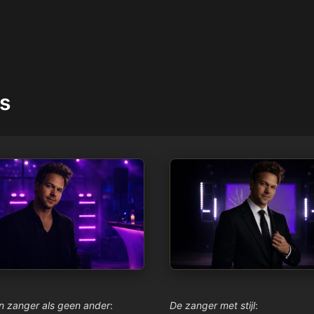
s
n zanger als geen ander
:
De zanger met stijl
: