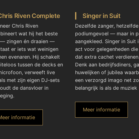
Chris Riven Complete
Singer in Suit
neer Chris Riven
Dezelfde zanger, hetzelfde
ineert wat hij het beste
podiumgevoel — maar in p
 — zingen én draaien —
aangekleed. Singer in Suit 
taat er iets wat weinigen
act voor gelegenheden die
en evenaren. Hij schakelt
dat extra cachet verdienen
iteloos tussen de decks en
Denk aan bedrijfsdiners, ga
icrofoon, verweeft live
huwelijken of jubilea waarb
ls met zijn eigen DJ-sets
een verzorgd imago net zo
oudt de dansvloer in
belangrijk is als de muziek 
eging.
Meer informatie
Meer informatie