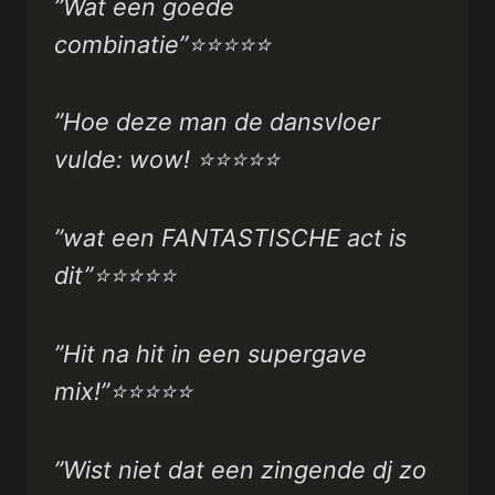
”Wat een goede
combinatie”⭐⭐⭐⭐⭐
”Hoe deze man de dansvloer
vulde: wow! ⭐⭐⭐⭐⭐
”wat een FANTASTISCHE act is
dit”⭐⭐⭐⭐⭐
”Hit na hit in een supergave
mix!”⭐⭐⭐⭐⭐
”Wist niet dat een zingende dj zo