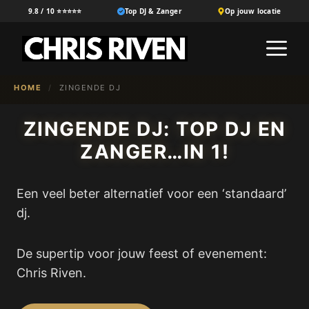
Ga
9.8 / 10 ⭐⭐⭐⭐⭐
Top DJ & Zanger
Op jouw locatie
naar
M
de
inhoud
HOME
/
ZINGENDE DJ
ZINGENDE DJ: TOP DJ EN
ZANGER…IN 1!
Een veel beter alternatief voor een ‘standaard’
dj.
De supertip voor jouw feest of evenement:
Chris Riven.