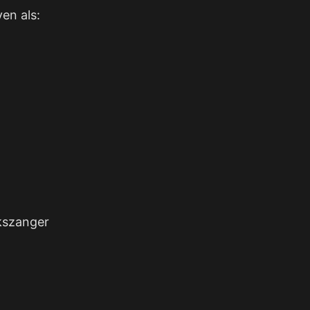
ven als:
kszanger