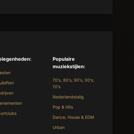
elegenheden:
Populaire
muziekstijlen:
esten
70's, 80's, 90's, 00's,
uiloften
10's
drijven
Nederlandstalig
venementen
Pop & Hits
ortclubs
Dance, House & EDM
Urban