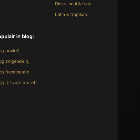
Disco, soul & funk
Latin & tropisch
pulair in blog:
og bruiloft
og zingende dj
og feestlocatie
og DJ voor bruiloft