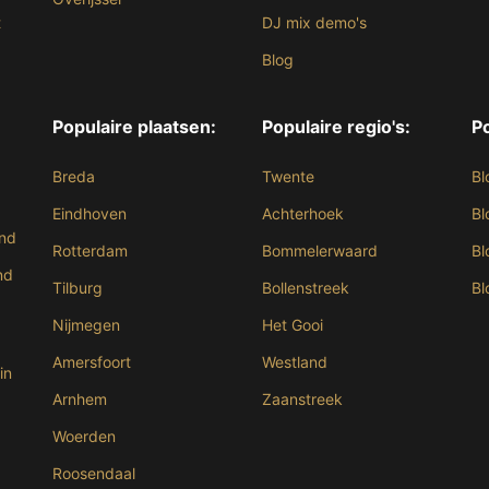
t
DJ mix demo's
Blog
Populaire plaatsen:
Populaire regio's:
Po
Breda
Twente
Bl
Eindhoven
Achterhoek
Bl
and
Rotterdam
Bommelerwaard
Bl
nd
Tilburg
Bollenstreek
Bl
Nijmegen
Het Gooi
Amersfoort
Westland
in
Arnhem
Zaanstreek
Woerden
Roosendaal