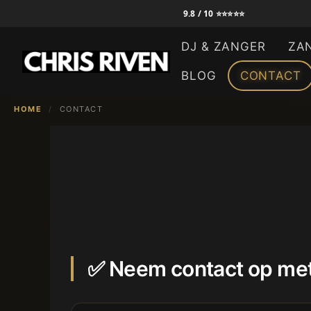
Ga
9.8 / 10 ⭐⭐⭐⭐⭐
naar
DJ & ZANGER
ZA
de
inhoud
BLOG
CONTACT
HOME
/
CONTACT
✅ Neem contact op met