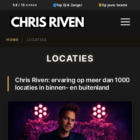
Ga
9.8 / 10 ⭐⭐⭐⭐⭐
Top DJ & Zanger
Op jouw locatie
naar
M
de
inhoud
HOME
/
LOCATIES
LOCATIES
Chris Riven: ervaring op meer dan 1000
locaties in binnen- en buitenland