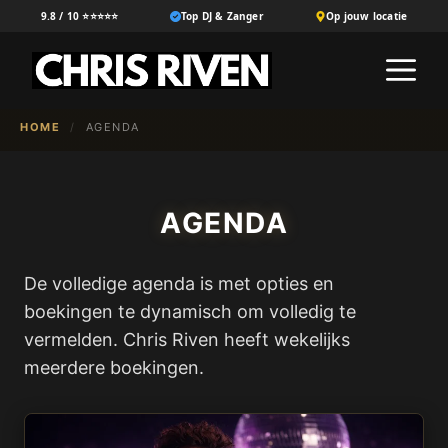
Ga
9.8 / 10 ⭐⭐⭐⭐⭐
Top DJ & Zanger
Op jouw locatie
naar
M
de
inhoud
HOME
/
AGENDA
AGENDA
De volledige agenda is met opties en
boekingen te dynamisch om volledig te
vermelden. Chris Riven heeft wekelijks
meerdere boekingen.